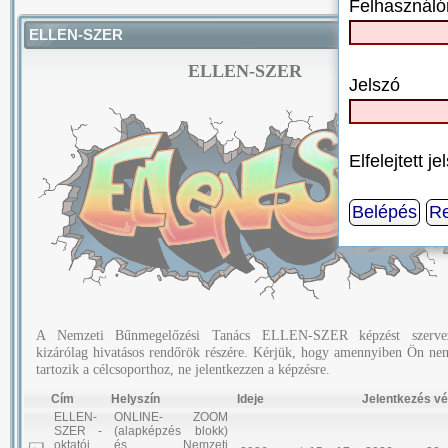
Felhasználó
ELLEN-SZER
ELLEN-SZER
Jelszó
Elfelejtett j
Belépés
Re
A Nemzeti Bűnmegelőzési Tanács ELLEN-SZER képzést szerve
kizárólag hivatásos rendőrök részére.
Kérjük, hogy amennyiben Ön ne
tartozik a célcsoporthoz, ne jelentkezzen a képzésre.
Cím
Helyszín
Ideje
Jelentkezés v
ELLEN-
ONLINE- ZOOM
SZER -
(alapképzés blokk)
oktatói
és Nemzeti