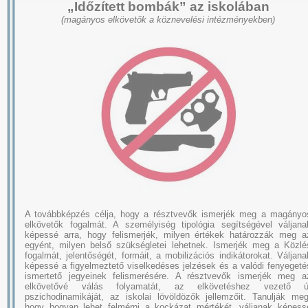
„Időzített bombák” az iskolában
(magányos elkövetők a köznevelési intézményekben)
A továbbképzés célja, hogy a résztvevők ismerjék meg a magányo
elkövetők fogalmát. A személyiség tipológia segítségével váljana
képessé arra, hogy felismerjék, milyen értékek határozzák meg a
egyént, milyen belső szükségletei lehetnek. Ismerjék meg a Közlé
fogalmát, jelentőségét, formáit, a mobilizációs indikátorokat. Váljana
képessé a figyelmeztető viselkedéses jelzések és a valódi fenyegeté
ismertető jegyeinek felismerésére. A résztvevők ismerjék meg a
elkövetővé válás folyamatát, az elkövetéshez vezető ú
pszichodinamikáját, az iskolai lövöldözők jellemzőit. Tanulják meg
hogy hogyan lehet felmérni a kockázat mértékét, váljanak képess