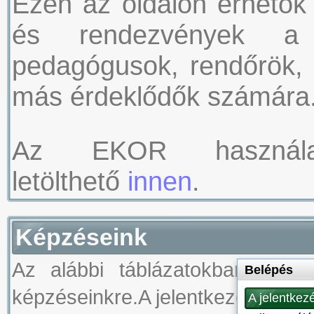
Ezen az oldalon érhetők 
és rendezvények a b
pedagógusok, rendőrök, c
más érdeklődők számára
Az EKOR használat
letölthető
innen
.
Képzéseink
Az alábbi táblázatokban az
Belépés
képzéseinkre.A jelentkezéshez
b
A jelentkez