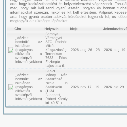
arra, hogy kockázatbecslést és helyzetelemzést végezzenek. Tanuljá
meg, hogy mit kell tenni gyanú esetén, hogyan és honnan tudna
információkat szerezni, mikor és kit kell értesíteni. Váljanak képess
arra, hogy gyanú esetén adekvát kérdéseket tegyenek fel, és időbe
megtegyék a szükséges lépéseket.
Cím
Helyszín
Ideje
Jelentkezés v
Baranya
„Időzített
Vármegyei
bombák” az
SZC Radnóti
iskolában
Miklós
(magányos
Közgazdasági
2026. aug. 26. - 28.
2026. aug. 19.
elkövetők a
Technikum
szakképző
7633 Pécs,
intézményekben)
Esztergár
Lajos utca 6.
BKSZC
„Időzített
Mándy Iván
bombák” az
Szakképző
iskolában
Iskola ls
(magányos
Szakiskola
2026. nov. 17. - 19.
2026. okt. 29.
elkövetők a
(1134
szakképző
Budapest,
intézményekben)
Róbert Károly
krt. 49-51.)