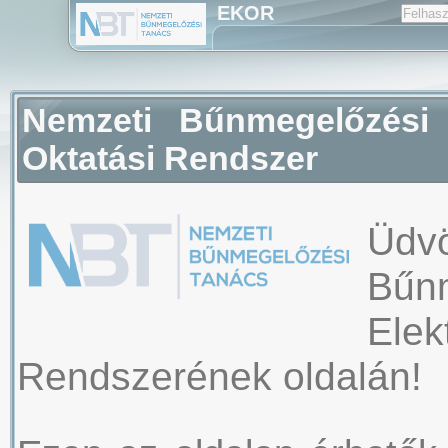
EKOR
Nemzeti Bűnmegelőzési 
Oktatási Rendszer
Üd
Bű
Ele
Rendszerének oldalán!