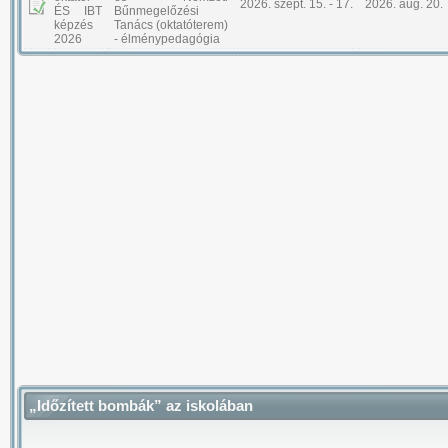
2026. szept. 15. - 17.
2026. aug. 20.
ÉS IBT
Bűnmegelőzési
képzés
Tanács (oktatóterem)
2026
- élménypedagógia
„Időzített bombák” az iskolában